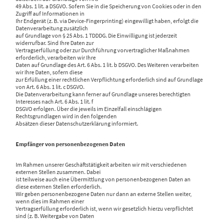
49 Abs. 1 lit. a DSGVO. Sofern Sie in die Speicherung von Cookies oder in den
Zugriff auf Informationen in
Ihr Endgerät (z. B. via Device-Fingerprinting) eingewilligt haben, erfolgt die
Datenverarbeitung zusätzlich
auf Grundlage von § 25 Abs. 1 TDDDG. Die Einwilligung ist jederzeit
widerrufbar. Sind Ihre Daten zur
Vertragserfüllung oder zur Durchführung vorvertraglicher Maßnahmen
erforderlich, verarbeiten wir Ihre
Daten auf Grundlage des Art. 6 Abs. 1 lit. b DSGVO. Des Weiteren verarbeiten
wir Ihre Daten, sofern diese
zur Erfüllung einer rechtlichen Verpflichtung erforderlich sind auf Grundlage
von Art. 6 Abs. 1 lit. c DSGVO.
Die Datenverarbeitung kann ferner auf Grundlage unseres berechtigten
Interesses nach Art. 6 Abs. 1 lit. f
DSGVO erfolgen. Über die jeweils im Einzelfall einschlägigen
Rechtsgrundlagen wird in den folgenden
Absätzen dieser Datenschutzerklärung informiert.
Empfänger von personenbezogenen Daten
Im Rahmen unserer Geschäftstätigkeit arbeiten wir mit verschiedenen
externen Stellen zusammen. Dabei
ist teilweise auch eine Übermittlung von personenbezogenen Daten an
diese externen Stellen erforderlich.
Wir geben personenbezogene Daten nur dann an externe Stellen weiter,
wenn dies im Rahmen einer
Vertragserfüllung erforderlich ist, wenn wir gesetzlich hierzu verpflichtet
sind (z. B. Weitergabe von Daten