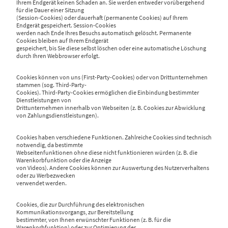
Ihrem Endgerät keinen Schaden an. Sie werden entweder vorübergehend
für die Dauer einer Sitzung
(Session-Cookies) oder dauerhaft (permanente Cookies) auf Ihrem
Endgerät gespeichert. Session-Cookies
werden nach Ende Ihres Besuchs automatisch gelöscht. Permanente
Cookies bleiben auf Ihrem Endgerät
gespeichert, bis Sie diese selbst löschen oder eine automatische Löschung
durch Ihren Webbrowser erfolgt.
Cookies können von uns (First-Party-Cookies) oder von Drittunternehmen
stammen (sog. Third-Party-
Cookies). Third-Party-Cookies ermöglichen die Einbindung bestimmter
Dienstleistungen von
Drittunternehmen innerhalb von Webseiten (z. B. Cookies zur Abwicklung
von Zahlungsdienstleistungen).
Cookies haben verschiedene Funktionen. Zahlreiche Cookies sind technisch
notwendig, da bestimmte
Webseitenfunktionen ohne diese nicht funktionieren würden (z. B. die
Warenkorbfunktion oder die Anzeige
von Videos). Andere Cookies können zur Auswertung des Nutzerverhaltens
oder zu Werbezwecken
verwendet werden.
Cookies, die zur Durchführung des elektronischen
Kommunikationsvorgangs, zur Bereitstellung
bestimmter, von Ihnen erwünschter Funktionen (z. B. für die
Warenkorbfunktion) oder zur Optimierung der