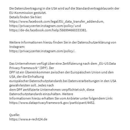
Die Datenübertragung in die USA wird auf die Standardvertragsklauseln der
EU-Kommission gestützt.
Details finden Sie hier:
https://www.facebook.com/legal/EU_data_transfer_addendum,
https://privacycenter.instagram.com/policy/ und
https://de-de.facebook.com/help/566994660333381.
Weitere Informationen hierzu finden Sie in der Datenschutzerklärung von
Instagram:
https://privacycenter.instagram.com/policy/.
Das Unternehmen verfügt über eine Zertifizierung nach dem „EU-US Data
Privacy Framework“ (DPF). Der
DPF ist ein Übereinkommen zwischen der Europäischen Union und den
USA, der die Einhaltung
europäischer Datenschutzstandards bei Datenverarbeitungen in den USA
gewährleisten soll. Jedes nach
dem DPF zertifizierte Unternehmen verpflichtet sich, diese
Datenschutzstandards einzuhalten. Weitere
Informationen hierzu erhalten Sie vom Anbieter unter folgendem Link:
https://www.dataprivacyframework.gov/participant/4452.
Quelle:
https://www.e-recht24.de