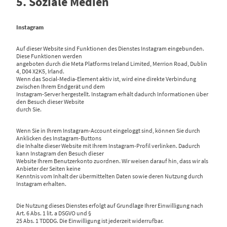
5. Soziale Medien
Instagram
Auf dieser Website sind Funktionen des Dienstes Instagram eingebunden.
Diese Funktionen werden
angeboten durch die Meta Platforms Ireland Limited, Merrion Road, Dublin
4, D04 X2K5, Irland.
Wenn das Social-Media-Element aktiv ist, wird eine direkte Verbindung
zwischen Ihrem Endgerät und dem
Instagram-Server hergestellt. Instagram erhält dadurch Informationen über
den Besuch dieser Website
durch Sie.
Wenn Sie in Ihrem Instagram-Account eingeloggt sind, können Sie durch
Anklicken des Instagram-Buttons
die Inhalte dieser Website mit Ihrem Instagram-Profil verlinken. Dadurch
kann Instagram den Besuch dieser
Website Ihrem Benutzerkonto zuordnen. Wir weisen darauf hin, dass wir als
Anbieter der Seiten keine
Kenntnis vom Inhalt der übermittelten Daten sowie deren Nutzung durch
Instagram erhalten.
Die Nutzung dieses Dienstes erfolgt auf Grundlage Ihrer Einwilligung nach
Art. 6 Abs. 1 lit. a DSGVO und §
25 Abs. 1 TDDDG. Die Einwilligung ist jederzeit widerrufbar.