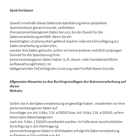
Speicherdauer
Soweit innerhalb dieser Datenschutzerklärung keine speziellere
Speicherdauer genannt wurde, verbleiben
Ihre personenbezogenen Daten bei uns, bis der Zweck für die
Datenverarbeitung entfällt. Wenn Sie ein
berechtigtes Löschersuchen geltend machen oder eine Einwilligung zur
Datenverarbeitung widerrufen,
werden Ihre Daten gelöscht, sofern wir keine anderen rechtlich zulässigen
Gründe für die Speicherung Ihrer
personenbezogenen Daten haben (z. B. steuer- oder handelsrechtliche
Aufbewahrungsfristen); im
letztgenannten Fall erfolgt die Löschung nach Fortfall dieser Gründe.
Allgemeine Hinweise zu den Rechtsgrundlagen der Datenverarbeitung auf
dieser
Website
Sofern Sie in die Datenverarbeitung eingewilligt haben, verarbeiten wir Ihre
personenbezogenen Daten auf
Grundlage von Art. 6 Abs. 1 lit. a DSGVO bzw. Art. 9 Abs. 2 lit. a DSGVO, sofern
besondere Datenkategorien
nach Art. 9 Abs. 1 DSGVO verarbeitet werden. Im Falle einer ausdrücklichen
Einwilligung in die Übertragung
personenbezogener Daten in Drittstaaten erfolgt die Datenverarbeitung
außerdem auf Grundlage von Art.