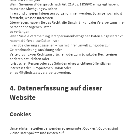
Wenn Sie einen Widerspruch nach Art. 21 Abs. 1 DSGVO eingelegt haben,
muss eine Abwägung zwischen
Ihren und unseren Interessen vorgenommen werden. Solange noch nicht
feststeht, wessen Interessen
überwiegen, haben Sie das Recht, die Einschränkung der Verarbeitung Ihrer
personenbezogenen Daten
zu verlangen.
Wenn Sie die Verarbeitung Ihrer personenbezogenen Daten eingeschränkt
haben, dürfen diese Daten – von
ihrer Speicherung abgesehen – nur mit Ihrer Einwilligung oder zur
Geltendmachung, Ausübung oder
Verteidigung von Rechtsansprüchen oder zum Schutz der Rechte einer
anderen natürlichen oder
juristischen Person oder aus Gründen eines wichtigen öffentlichen
Interesses der Europäischen Union oder
eines Mitgliedstaats verarbeitet werden.
4. Datenerfassung auf dieser
Website
Cookies
Unsere Internetseiten verwenden so genannte „Cookies“. Cookies sind
kleine Datenpakete und richten auf