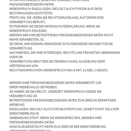
PERSONENBEZOGENEN DATEN
WIDERSPRUCH EINZULEGEN; DIES GILT AUCH FÜR EIN AUF DIESE
BESTIMMUNGEN GESTÜTZTES
PROFILING. DIE JEWEILIGE RECHTSGRUNDLAGE, AUF DENEN EINE
VERARBEITUNG BERUHT,
ENTNEHMEN SIE DIESER DATENSCHUTZERKLÄRUNG. WENN SIE
WIDERSPRUCH EINLEGEN,
WERDEN WIR IHRE BETROFFENEN PERSONENBEZOGENEN DATEN NICHT
MEHR VERARBEITEN, ES
SEI DENN, WIR KÖNNEN ZWINGENDE SCHUTZWÜRDIGE GRÜNDE FÜR DIE
VERARBEITUNG
NACHWEISEN, DIE IHRE INTERESSEN, RECHTE UND FREIHEITEN ÜBERWIEGEN
ODER DIE
VERARBEITUNG DIENT DER GELTENDMACHUNG, AUSÜBUNG ODER
VERTEIDIGUNG VON
RECHTSANSPRÜCHEN (WIDERSPRUCH NACH ART. 21 ABS. 1 DSGVO).
WERDEN IHRE PERSONENBEZOGENEN DATEN VERARBEITET, UM
DIREKTWERBUNG ZU BETREIBEN,
SO HABEN SIE DAS RECHT, JEDERZEIT WIDERSPRUCH GEGEN DIE
VERARBEITUNG SIE
BETREFFENDER PERSONENBEZOGENER DATEN ZUM ZWECKE DERARTIGER
WERBUNG
EINZULEGEN; DIES GILT AUCH FÜR DAS PROFILING, SOWEIT ES MIT SOLCHER
DIREKTWERBUNG IN
VERBINDUNG STEHT. WENN SIE WIDERSPRECHEN, WERDEN IHRE
PERSONENBEZOGENEN DATEN
ANSCHLIESSEND NICHT MEHR ZUM ZWECKE DER DIREKTWERBUNG
VERWENDET (WIDERSPRUCH