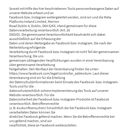
Soweit mit Hilfe des hier beschriebenen Tools personenbezogene Daten auf
unserer Website erfasst und an
Facebook bzw. Instagram weitergeleitet werden, sind wir und die Meta
Platforms Ireland Limited, Merrion
Road Dublin 4, Dublin, D04 X2K5, Irland gemeinsam für diese
Datenverarbeitung verantwortlich (Art. 26
DSGVO). Die gemeinsame Verantwortlichkeit beschränkt sich dabei
ausschließlich auf die Erfassung der
Daten und deren Weitergabe an Facebook bzw. Instagram. Die nach der
Weiterleitung erfolgende
Verarbeitung durch Facebook bzw. Instagram ist nicht Teil der gemeinsamen
Verantwortung. Die uns
gemeinsam obliegenden Verpflichtungen wurden in einer Vereinbarung
über gemeinsame Verarbeitung
festgehalten. Den Wortlaut der Vereinbarung finden Sie unter:
https://www.facebook.com/legal/controller_addendum. Laut dieser
Vereinbarung sind wir für die Erteilung
der Datenschutzinformationen beim Einsatz des Facebook- bzw. Instagram-
Tools und für die
datenschutzrechtlich sichere Implementierung des Tools auf unserer
Website verantwortlich. Für die
Datensicherheit der Facebook bzw. Instagram-Produkte ist Facebook
verantwortlich. Betroffenenrechte
(z. B. Auskunftsersuchen) hinsichtlich der bei Facebook bzw. Instagram
verarbeiteten Daten können Sie
direkt bei Facebook geltend machen. Wenn Sie die Betroffenenrechte bei
uns geltend machen, sind wir
verpflichtet, diese an Facebook weiterzuleiten.