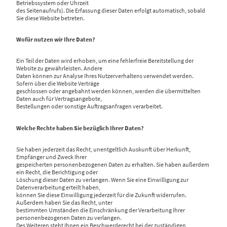
Betriebssystem oder Uhrzeit
des Seitenaufrufs). Die Erfassung dieser Daten erfolgt automatisch, sobald
Sie diese Website betreten.
Wofür nutzen wir Ihre Daten?
Ein Teil der Daten wird erhoben, um eine fehlerfreie Bereitstellung der
Website zu gewährleisten. Andere
Daten können zur Analyse Ihres Nutzerverhaltens verwendet werden.
Sofern über die Website Verträge
geschlossen oder angebahnt werden können, werden die übermittelten
Daten auch für Vertragsangebote,
Bestellungen oder sonstige Auftragsanfragen verarbeitet.
Welche Rechte haben Sie bezüglich Ihrer Daten?
Sie haben jederzeit das Recht, unentgeltlich Auskunft über Herkunft,
Empfänger und Zweck Ihrer
gespeicherten personenbezogenen Daten zu erhalten. Sie haben außerdem
ein Recht, die Berichtigung oder
Löschung dieser Daten zu verlangen. Wenn Sie eine Einwilligung zur
Datenverarbeitung erteilt haben,
können Sie diese Einwilligung jederzeit für die Zukunft widerrufen.
Außerdem haben Sie das Recht, unter
bestimmten Umständen die Einschränkung der Verarbeitung Ihrer
personenbezogenen Daten zu verlangen.
Des Weiteren steht Ihnen ein Beschwerderecht bei der zuständigen