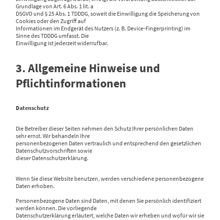
Grundlage von Art. 6 Abs. 1 lit. a
DSGVO und § 25 Abs. 1 TDDDG, soweit die Einwilligung die Speicherung von
Cookies oder den Zugriff auf
Informationen im Endgerät des Nutzers (z. B. Device-Fingerprinting) im
Sinne des TDDDG umfasst. Die
Einwilligung ist jederzeit widerrufbar.
3. Allgemeine Hinweise und
Pflichtinformationen
Datenschutz
Die Betreiber dieser Seiten nehmen den Schutz Ihrer persönlichen Daten
sehr ernst. Wir behandeln Ihre
personenbezogenen Daten vertraulich und entsprechend den gesetzlichen
Datenschutzvorschriften sowie
dieser Datenschutzerklärung.
Wenn Sie diese Website benutzen, werden verschiedene personenbezogene
Daten erhoben.
Personenbezogene Daten sind Daten, mit denen Sie persönlich identifiziert
werden können. Die vorliegende
Datenschutzerklärung erläutert, welche Daten wir erheben und wofür wir sie