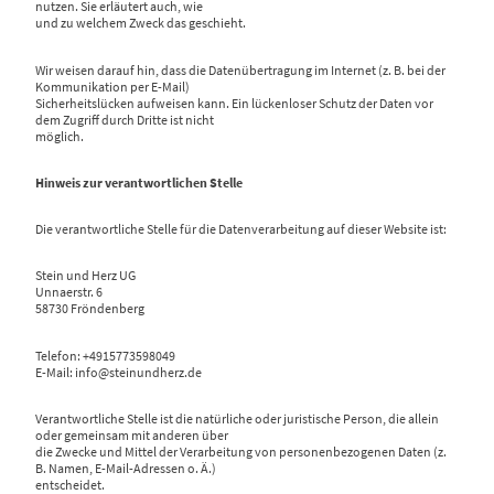
nutzen. Sie erläutert auch, wie
und zu welchem Zweck das geschieht.
Wir weisen darauf hin, dass die Datenübertragung im Internet (z. B. bei der
Kommunikation per E-Mail)
Sicherheitslücken aufweisen kann. Ein lückenloser Schutz der Daten vor
dem Zugriff durch Dritte ist nicht
möglich.
Hinweis zur verantwortlichen Stelle
Die verantwortliche Stelle für die Datenverarbeitung auf dieser Website ist:
Stein und Herz UG
Unnaerstr. 6
58730 Fröndenberg
Telefon: +4915773598049
E-Mail: info@steinundherz.de
Verantwortliche Stelle ist die natürliche oder juristische Person, die allein
oder gemeinsam mit anderen über
die Zwecke und Mittel der Verarbeitung von personenbezogenen Daten (z.
B. Namen, E-Mail-Adressen o. Ä.)
entscheidet.