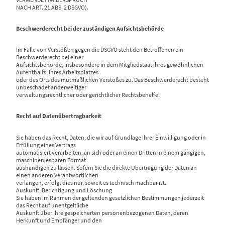
NACH ART. 21 ABS. 2 DSGVO).
Beschwerderecht bei der zuständigen Aufsichtsbehörde
Im Falle von Verstößen gegen die DSGVO steht den Betroffenen ein
Beschwerderecht bei einer
Aufsichtsbehörde, insbesondere in dem Mitgliedstaat ihres gewöhnlichen
Aufenthalts, ihres Arbeitsplatzes
oder des Orts des mutmaßlichen Verstoßes zu. Das Beschwerderecht besteht
unbeschadet anderweitiger
verwaltungsrechtlicher oder gerichtlicher Rechtsbehelfe.
Recht auf Datenübertragbarkeit
Sie haben das Recht, Daten, die wir auf Grundlage Ihrer Einwilligung oder in
Erfüllung eines Vertrags
automatisiert verarbeiten, an sich oder an einen Dritten in einem gängigen,
maschinenlesbaren Format
aushändigen zu lassen. Sofern Sie die direkte Übertragung der Daten an
einen anderen Verantwortlichen
verlangen, erfolgt dies nur, soweit es technisch machbar ist.
Auskunft, Berichtigung und Löschung
Sie haben im Rahmen der geltenden gesetzlichen Bestimmungen jederzeit
das Recht auf unentgeltliche
Auskunft über Ihre gespeicherten personenbezogenen Daten, deren
Herkunft und Empfänger und den