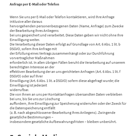
Anfrage per E-Mail oder Telefon
Wenn Sie uns per E-Mail oder Telefon kontaktieren, wird Ihre Anfrage
inklusive aller daraus
hervorgehenden personenbezogenen Daten (Name, Anfrage) zum Zwecke
der Bearbeitung Ihres Anliegens
bei uns gespeichert und verarbeitet. Diese Daten geben wir nicht ohne Ihre
Einwilligung weiter.
Die Verarbeitung dieser Daten erfolgt auf Grundlage von Art. 6 Abs. 1 lit. b
DSGVO, sofern Ihre Anfrage mit
der Erfüllung eines Vertrags zusammenhängt oder zur Durchführung
vorvertraglicher Maßnahmen
erforderlich ist. In allen übrigen Fällen beruht die Verarbeitung auf unserem
berechtigten Interesse an der
effektiven Bearbeitung der an uns gerichteten Anfragen (Art. 6 Abs. 1 lit. f
DSGVO) oder auf Ihrer
Einwilligung (Art. 6 Abs. 1 lit. a DSGVO) sofern diese abgefragt wurde; die
Einwilligung ist jederzeit
widerrufbar.
Die von Ihnen an uns per Kontaktanfragen übersandten Daten verbleiben
bei uns, bis Sie uns zur Löschung
auffordern, Ihre Einwilligung zur Speicherung widerrufen oder der Zweck für
die Datenspeicherung entfällt
(z. B. nach abgeschlossener Bearbeitung Ihres Anliegens). Zwingende
gesetzliche Bestimmungen –
insbesondere gesetzliche Aufbewahrungsfristen – bleiben unberührt.