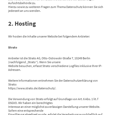
Aufsichtsbehörde zu.
Hierzu sowie zu weiteren Fragen zum Thema Datenschutz können Sie sich
jederzeit an uns wenden.
2. Hosting
Wir hosten die Inhalte unserer Website bei folgendem Anbieter:
Strato
Anbieter ist die Strato AG, Otto-Ostrowski-Straße 7, 10249 Berlin
(nachfolgend „Strato“). Wenn Sie unsere
Website besuchen, erfasst Strato verschiedene Logfiles inklusive Ihrer IP-
Adressen.
Weitere Informationen entnehmen Sie der Datenschutzerklärung von
Strato:
https://www.strato.de/datenschutz/.
Die Verwendung von Strato erfolgt auf Grundlage von Art. 6 Abs. 1 lit. f
DSGVO. Wir haben ein berechtigtes
Interesse an einer möglichst zuverlässigen Darstellung unserer Website.
Sofern eine entsprechende
Einwilligung abgefragt wurde, erfolgt die Verarbeitung ausschließlich auf