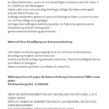
an Steuerbehörden), wenn wir ein berechtigtes Interesse nach Art. 6 Abs. 1
lit. f DSGVO an der Weitergabe
haben oder wenn eine sonstige Rechtsgrundlage die Datenweitergabe
erlaubt. Beim Einsatz von
Auftragsverarbeitern geben wir personenbezogene Daten unserer Kunden
nur auf Grundlage eines gültigen
Vertrags über Auftragsverarbeitung weiter. Im Falle einer gemeinsamen
Verarbeitung wird ein Vertrag über
gemeinsame Verarbeitung geschlossen.
Widerruf Ihrer Einwilligung zur Datenverarbeitung
Viele Datenverarbeitungsvorgänge sind nur mit Ihrer ausdrücklichen
Einwilligung möglich. Sie können eine
bereits erteilte Einwilligung jederzeit widerrufen. Die Rechtmäßigkeit der bis
zum Widerruf erfolgten
Datenverarbeitung bleibt vom Widerruf unberührt.
Widerspruchsrecht gegen die Datenerhebung in besonderen Fällen sowie
gegen
Direktwerbung (Art. 21 DSGVO)
WENN DIE DATENVERARBEITUNG AUF GRUNDLAGE VON ART. 6 ABS. 1 LIT. E
ODER F DSGVO
ERFOLGT, HABEN SIE JEDERZEIT DAS RECHT, AUS GRÜNDEN, DIE SICH AUS
IHRER BESONDEREN
SITUATION ERGEBEN, GEGEN DIE VERARBEITUNG IHRER