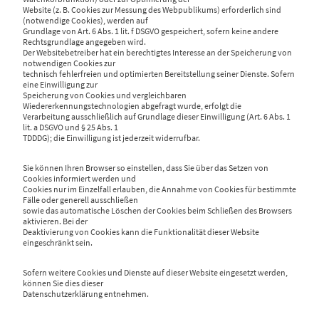
Website (z. B. Cookies zur Messung des Webpublikums) erforderlich sind
(notwendige Cookies), werden auf
Grundlage von Art. 6 Abs. 1 lit. f DSGVO gespeichert, sofern keine andere
Rechtsgrundlage angegeben wird.
Der Websitebetreiber hat ein berechtigtes Interesse an der Speicherung von
notwendigen Cookies zur
technisch fehlerfreien und optimierten Bereitstellung seiner Dienste. Sofern
eine Einwilligung zur
Speicherung von Cookies und vergleichbaren
Wiedererkennungstechnologien abgefragt wurde, erfolgt die
Verarbeitung ausschließlich auf Grundlage dieser Einwilligung (Art. 6 Abs. 1
lit. a DSGVO und § 25 Abs. 1
TDDDG); die Einwilligung ist jederzeit widerrufbar.
Sie können Ihren Browser so einstellen, dass Sie über das Setzen von
Cookies informiert werden und
Cookies nur im Einzelfall erlauben, die Annahme von Cookies für bestimmte
Fälle oder generell ausschließen
sowie das automatische Löschen der Cookies beim Schließen des Browsers
aktivieren. Bei der
Deaktivierung von Cookies kann die Funktionalität dieser Website
eingeschränkt sein.
Sofern weitere Cookies und Dienste auf dieser Website eingesetzt werden,
können Sie dies dieser
Datenschutzerklärung entnehmen.