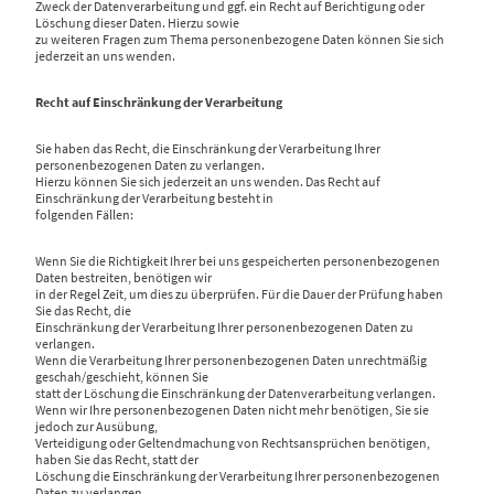
Zweck der Datenverarbeitung und ggf. ein Recht auf Berichtigung oder
Löschung dieser Daten. Hierzu sowie
zu weiteren Fragen zum Thema personenbezogene Daten können Sie sich
jederzeit an uns wenden.
Recht auf Einschränkung der Verarbeitung
Sie haben das Recht, die Einschränkung der Verarbeitung Ihrer
personenbezogenen Daten zu verlangen.
Hierzu können Sie sich jederzeit an uns wenden. Das Recht auf
Einschränkung der Verarbeitung besteht in
folgenden Fällen:
Wenn Sie die Richtigkeit Ihrer bei uns gespeicherten personenbezogenen
Daten bestreiten, benötigen wir
in der Regel Zeit, um dies zu überprüfen. Für die Dauer der Prüfung haben
Sie das Recht, die
Einschränkung der Verarbeitung Ihrer personenbezogenen Daten zu
verlangen.
Wenn die Verarbeitung Ihrer personenbezogenen Daten unrechtmäßig
geschah/geschieht, können Sie
statt der Löschung die Einschränkung der Datenverarbeitung verlangen.
Wenn wir Ihre personenbezogenen Daten nicht mehr benötigen, Sie sie
jedoch zur Ausübung,
Verteidigung oder Geltendmachung von Rechtsansprüchen benötigen,
haben Sie das Recht, statt der
Löschung die Einschränkung der Verarbeitung Ihrer personenbezogenen
Daten zu verlangen.