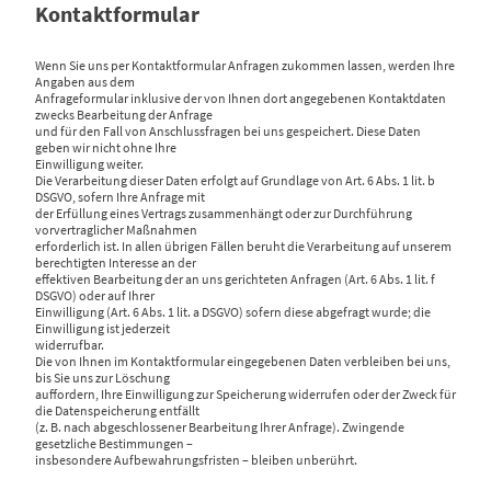
Kontaktformular
Wenn Sie uns per Kontaktformular Anfragen zukommen lassen, werden Ihre
Angaben aus dem
Anfrageformular inklusive der von Ihnen dort angegebenen Kontaktdaten
zwecks Bearbeitung der Anfrage
und für den Fall von Anschlussfragen bei uns gespeichert. Diese Daten
geben wir nicht ohne Ihre
Einwilligung weiter.
Die Verarbeitung dieser Daten erfolgt auf Grundlage von Art. 6 Abs. 1 lit. b
DSGVO, sofern Ihre Anfrage mit
der Erfüllung eines Vertrags zusammenhängt oder zur Durchführung
vorvertraglicher Maßnahmen
erforderlich ist. In allen übrigen Fällen beruht die Verarbeitung auf unserem
berechtigten Interesse an der
effektiven Bearbeitung der an uns gerichteten Anfragen (Art. 6 Abs. 1 lit. f
DSGVO) oder auf Ihrer
Einwilligung (Art. 6 Abs. 1 lit. a DSGVO) sofern diese abgefragt wurde; die
Einwilligung ist jederzeit
widerrufbar.
Die von Ihnen im Kontaktformular eingegebenen Daten verbleiben bei uns,
bis Sie uns zur Löschung
auffordern, Ihre Einwilligung zur Speicherung widerrufen oder der Zweck für
die Datenspeicherung entfällt
(z. B. nach abgeschlossener Bearbeitung Ihrer Anfrage). Zwingende
gesetzliche Bestimmungen –
insbesondere Aufbewahrungsfristen – bleiben unberührt.